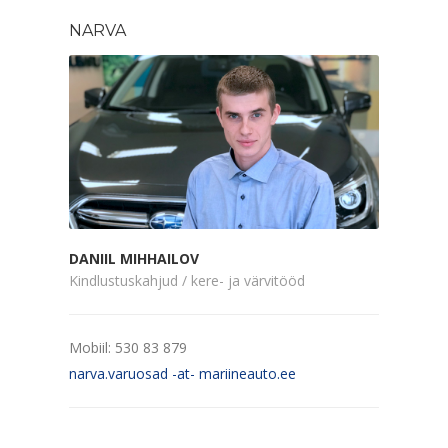
NARVA
DANIIL MIHHAILOV
Kindlustuskahjud / kere- ja värvitööd
Mobiil: 530 83 879
narva.varuosad -at- mariineauto.ee