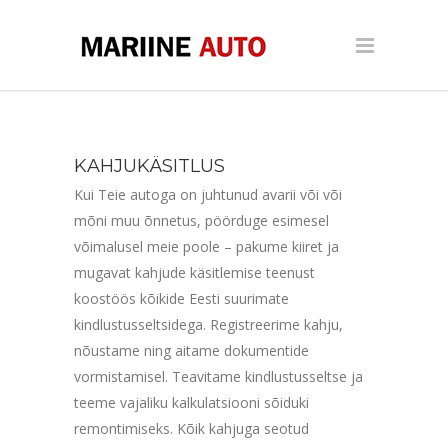
KAHJUKÄSITLUS
Kui Teie autoga on juhtunud avarii või või
mõni muu õnnetus, pöörduge esimesel
võimalusel meie poole – pakume kiiret ja
mugavat kahjude käsitlemise teenust
koostöös kõikide Eesti suurimate
kindlustusseltsidega. Registreerime kahju,
nõustame ning aitame dokumentide
vormistamisel. Teavitame kindlustusseltse ja
teeme vajaliku kalkulatsiooni sõiduki
remontimiseks. Kõik kahjuga seotud