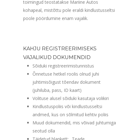
toimingud teostatakse Mariine Autos
kohapeal, mistõttu pole eraldi kindlustusseltsi
poole pöördumine enam vajalik.
KAHJU REGISTREERIMISEKS
VAJALIKUD DOKUMENDID
Sõiduki registreerimistunnistus
Õnnetuse hetkel roolis olnud juhi
juhtimisõigust tõendav dokument
(juhiluba, pass, ID kaart)
Volituse alusel sõiduki kasutaja volikiri
Kindlustuspoliis või kindlustusseltsi
andmed, kus on sõlmitud kehtiv poliis
Muud dokumendid, mis võivad juhtumiga
seotud olla
Täidetud blankett: „Teade