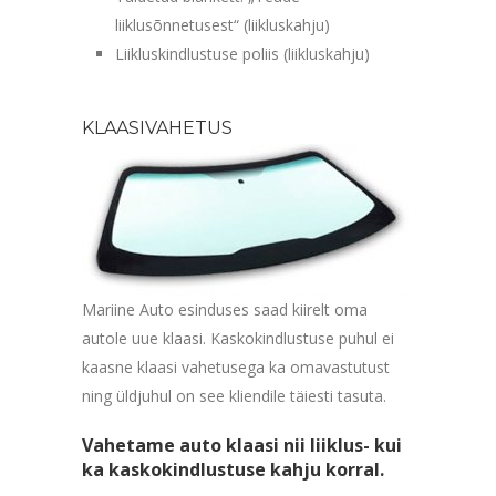
liiklusõnnetusest“ (liikluskahju)
Liikluskindlustuse poliis (liikluskahju)
KLAASIVAHETUS
Mariine Auto esinduses saad kiirelt oma
autole uue klaasi. Kaskokindlustuse puhul ei
kaasne klaasi vahetusega ka omavastutust
ning üldjuhul on see kliendile täiesti tasuta.
Vahetame auto klaasi nii liiklus- kui
ka kaskokindlustuse kahju korral.