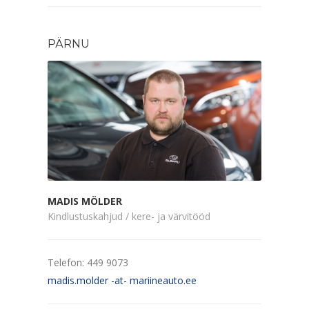
PÄRNU
MADIS MÖLDER
Kindlustuskahjud / kere- ja värvitööd
Telefon: 449 9073
madis.molder -at- mariineauto.ee