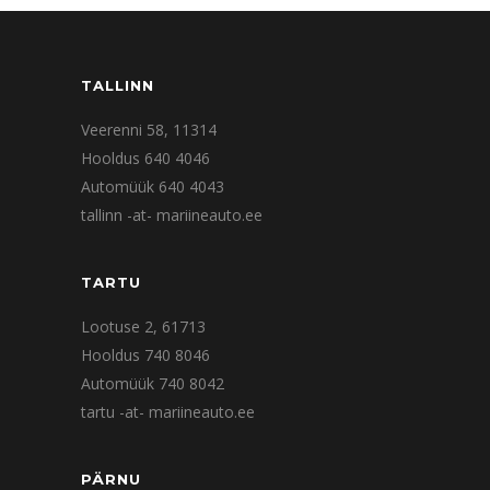
TALLINN
Veerenni 58, 11314
Hooldus 640 4046
Automüük 640 4043
tallinn -at- mariineauto.ee
TARTU
Lootuse 2, 61713
Hooldus 740 8046
Automüük 740 8042
tartu -at- mariineauto.ee
PÄRNU