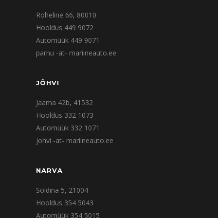
Roheline 66, 80010
Hooldus 449 9072
Automüük 449 9071
parnu -at- mariineauto.ee
JÕHVI
Jaama 42b, 41532
Hooldus 332 1073
Automüük 332 1071
johvi -at- mariineauto.ee
NARVA
Soldina 5, 21004
Hooldus 354 5043
Automüük 354 5015