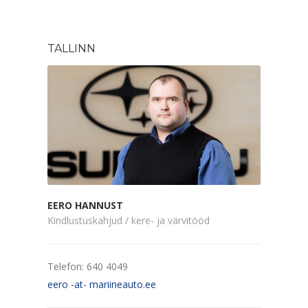
TALLINN
EERO HANNUST
Kindlustuskahjud / kere- ja värvitööd
Telefon: 640 4049
eero -at- mariineauto.ee