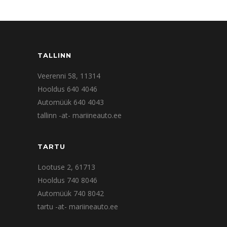
TALLINN
Veerenni 58, 11314
Hooldus 640 4046
Automüük 640 4043
tallinn -at- mariineauto.ee
TARTU
Lootuse 2, 61713
Hooldus 740 8046
Automüük 740 8042
tartu -at- mariineauto.ee