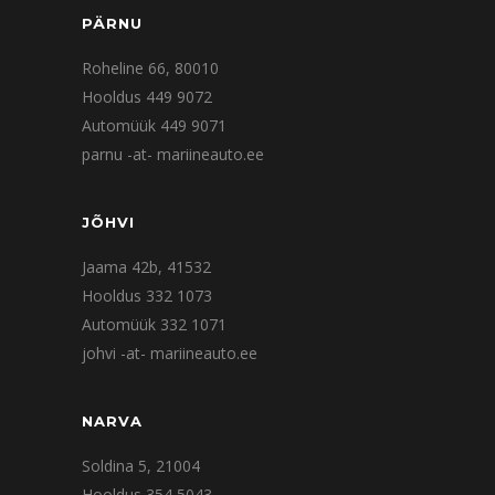
PÄRNU
Roheline 66, 80010
Hooldus 449 9072
Automüük 449 9071
parnu -at- mariineauto.ee
JÕHVI
Jaama 42b, 41532
Hooldus 332 1073
Automüük 332 1071
johvi -at- mariineauto.ee
NARVA
Soldina 5, 21004
Hooldus 354 5043