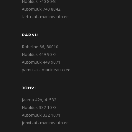
Hooldus 740 8046
Automüük 740 8042
tartu -at- mariineauto.ee
PÄRNU
Roheline 66, 80010
Hooldus 449 9072
Automüük 449 9071
parnu -at- mariineauto.ee
JÕHVI
Jaama 42b, 41532
Hooldus 332 1073
Automüük 332 1071
johvi -at- mariineauto.ee