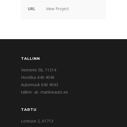
URL
View Project
TALLINN
Veerenni 58, 11314
Hooldus 640 4046
Automüük 640 4043
tallinn -at- mariineauto.ee
TARTU
Lootuse 2, 61713