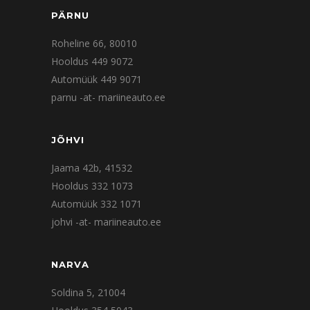
PÄRNU
Roheline 66, 80010
Hooldus 449 9072
Automüük 449 9071
parnu -at- mariineauto.ee
JÕHVI
Jaama 42b, 41532
Hooldus 332 1073
Automüük 332 1071
johvi -at- mariineauto.ee
NARVA
Soldina 5, 21004