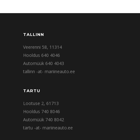
TALLINN
Veerenni 58, 11314
Hooldus 640 4046
Automüük 640 4043
tallinn -at- mariineauto.ee
TARTU
Lootuse 2, 61713
Hooldus 740 8046
Automüük 740 8042
tartu -at- mariineauto.ee