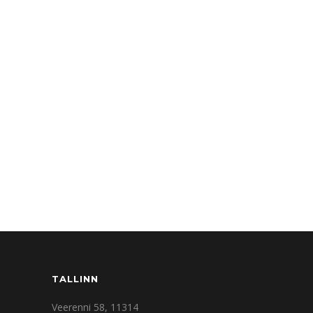
TALLINN
Veerenni 58, 11314