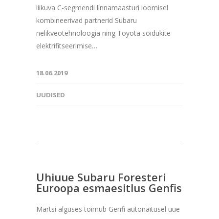
liikuva C-segmendi linnamaasturi loomisel
kombineerivad partnerid Subaru
nelikveotehnoloogia ning Toyota sõidukite
elektrifitseerimise…
18.06.2019
UUDISED
Uhiuue Subaru Foresteri
Euroopa esmaesitlus Genfis
Märtsi alguses toimub Genfi autonäitusel uue