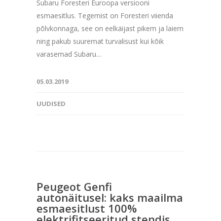
Subaru Foresteri Euroopa versiooni
esmaesitlus. Tegemist on Foresteri viienda
põlvkonnaga, see on eelkäijast pikem ja laiem
ning pakub suuremat turvalisust kui kõik
varasemad Subaru…
05.03.2019
UUDISED
Peugeot Genfi
autonäitusel: kaks maailma
esmaesitlust 100%
elektrifitseeritud stendis