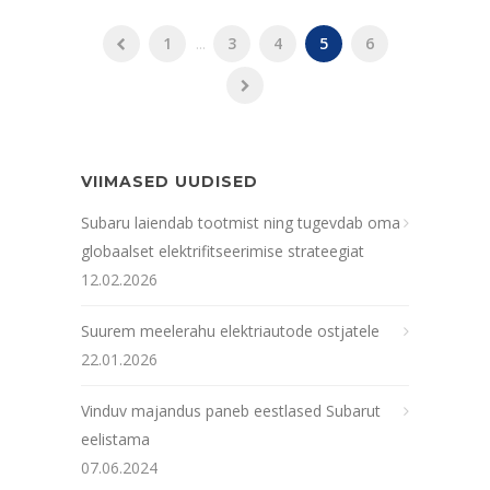
1
...
3
4
5
6
VIIMASED UUDISED
Subaru laiendab tootmist ning tugevdab oma
globaalset elektrifitseerimise strateegiat
12.02.2026
Suurem meelerahu elektriautode ostjatele
22.01.2026
Vinduv majandus paneb eestlased Subarut
eelistama
07.06.2024