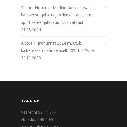
Subaru Nordic ja Mariine Auto aitavad
kahevõistlejal Kristjan Ilvesel teha tema
sportlasteel jätkusuutlikke valikuid
21.03.2024
Alates 1. jaanuarist 2024 muutub
käibemaksumäär seniselt 20%-lt 22%-le.
30.11.2023
TALLINN
Veerenni 58, 11314
Hooldus 640 4046
Automüük 640 4043