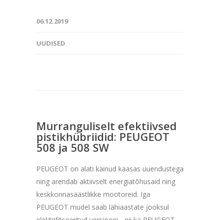
06.12.2019
UUDISED
Murranguliselt efektiivsed
pistikhübriidid: PEUGEOT
508 ja 508 SW
PEUGEOT on alati käinud kaasas uuendustega
ning arendab aktiivselt energiatõhusaid ning
keskkonnasäästlikke mootoreid. Iga
PEUGEOT mudel saab lähiaastate jooksul
elektrifitseeritud versiooni - nii ka PEUGEOT