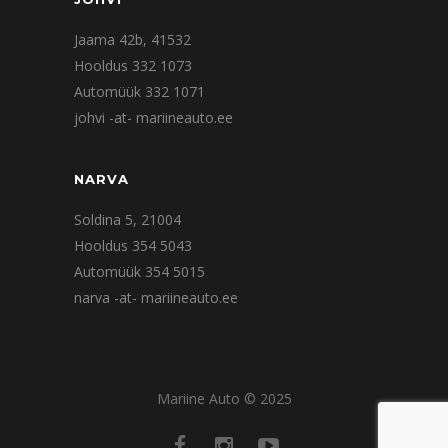
Jaama 42b, 41532
Hooldus 332 1073
Automüük 332 1071
johvi -at- mariineauto.ee
NARVA
Soldina 5, 21004
Hooldus 354 5043
Automüük 354 5015
narva -at- mariineauto.ee
Mariine Auto © 2025