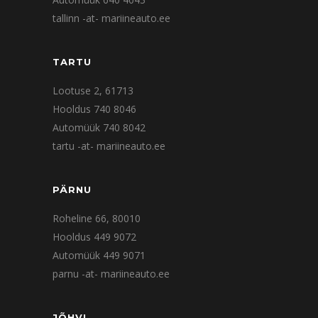
tallinn -at- mariineauto.ee
TARTU
Lootuse 2, 61713
Hooldus 740 8046
Automüük 740 8042
tartu -at- mariineauto.ee
PÄRNU
Roheline 66, 80010
Hooldus 449 9072
Automüük 449 9071
parnu -at- mariineauto.ee
JÕHVI