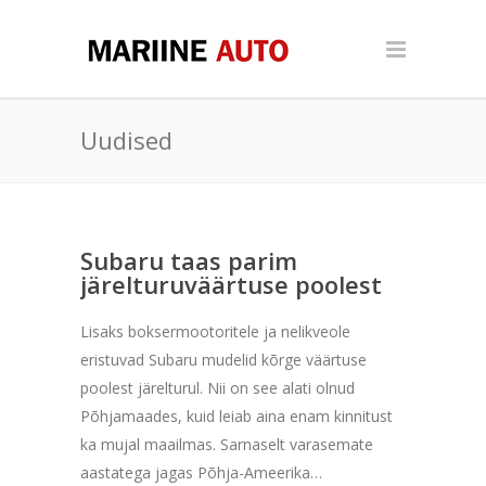
Uudised
Subaru taas parim
järelturuväärtuse poolest
Lisaks boksermootoritele ja nelikveole
eristuvad Subaru mudelid kõrge väärtuse
poolest järelturul. Nii on see alati olnud
Põhjamaades, kuid leiab aina enam kinnitust
ka mujal maailmas. Sarnaselt varasemate
aastatega jagas Põhja-Ameerika…