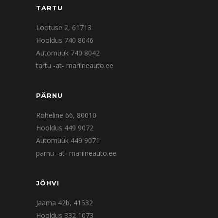
TARTU
Lootuse 2, 61713
Hooldus 740 8046
Automüük 740 8042
tartu -at- mariineauto.ee
PÄRNU
Roheline 66, 80010
Hooldus 449 9072
Automüük 449 9071
parnu -at- mariineauto.ee
JÕHVI
Jaama 42b, 41532
Hooldus 332 1073