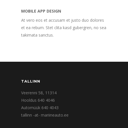
MOBILE APP DESIGN
At vero eos et accusam et justo duo dolores
et ea rebum. Stet clita kasd gubergren, no sea
takimata sanctus.
TALLINN
Veerenni 58, 11314
Hooldus 640 4046
Automüük 640 4043
tallinn -at- mariineauto.ee