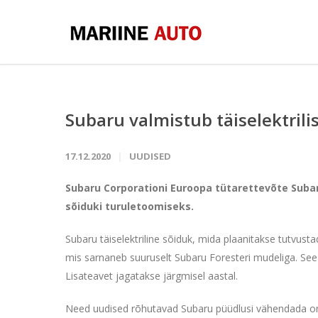
Subaru valmistub täiselektrili
17.12.2020
UUDISED
Subaru Corporationi Euroopa tütarettevõte Subaru
sõiduki turuletoomiseks.
Subaru täiselektriline sõiduk, mida plaanitakse tutvu
mis sarnaneb suuruselt Subaru Foresteri mudeliga. See
Lisateavet jagatakse järgmisel aastal.
Need uudised rõhutavad Subaru püüdlusi vähendada om