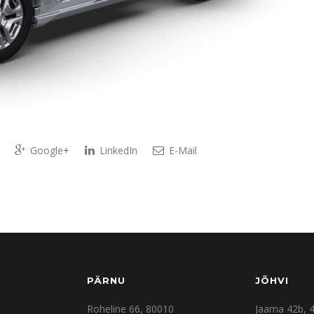
Google+
LinkedIn
E-Mail
PÄRNU
JÕHVI
Roheline 66, 80010
Jaama 42b, 