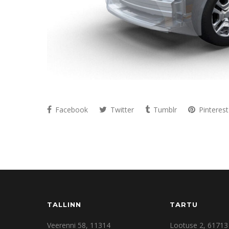
Facebook
Twitter
Tumblr
Pinterest
TALLINN
TARTU
Veerenni 58, 11314
Lootuse 2, 61713