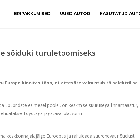
ERIPAKKUMISED
UUED AUTOD
KASUTATUD AUT
se sõiduki turuletoomiseks
 Europe kinnitas täna, et ettevõte valmistub täiselektrilise
stada 2020ndate esimesel poolel, on keskmise suurusega linnamaastur,
 ehitatakse Toyotaga jagataval platvormil.
a keskkonnajalajälge Euroopas ja rahuldada suurenevat nõudlust