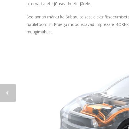
alternatiivsete jõuseadmete järele.
See annab märku ka Subaru teisest elektrifitseerimiseta
turuletoomist. Praegu moodustavad Impreza e-BOXER,
müügimahust.