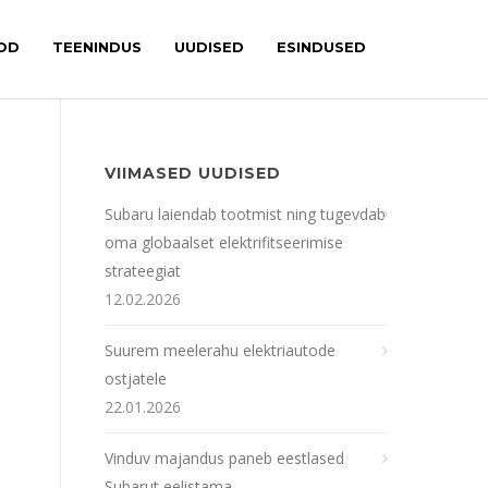
OD
TEENINDUS
UUDISED
ESINDUSED
VIIMASED UUDISED
Subaru laiendab tootmist ning tugevdab
oma globaalset elektrifitseerimise
strateegiat
12.02.2026
Suurem meelerahu elektriautode
ostjatele
22.01.2026
Vinduv majandus paneb eestlased
Subarut eelistama