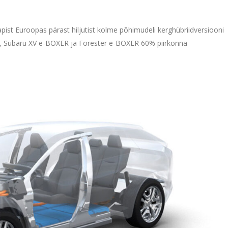
pist Euroopas pärast hiljutist kolme põhimudeli kerghübriidversiooni
 Subaru XV e-BOXER ja Forester e-BOXER 60% piirkonna