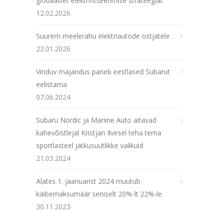
globaalset elektrifitseerimise strateegiat
12.02.2026
Suurem meelerahu elektriautode ostjatele
22.01.2026
Vinduv majandus paneb eestlased Subarut
eelistama
07.06.2024
Subaru Nordic ja Mariine Auto aitavad
kahevõistlejal Kristjan Ilvesel teha tema
sportlasteel jätkusuutlikke valikuid
21.03.2024
Alates 1. jaanuarist 2024 muutub
käibemaksumäär seniselt 20%-lt 22%-le.
30.11.2023