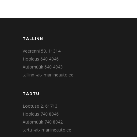
TALLINN
Veerenni 58, 11314
Hooldus 640 4046
Automüük 640 4043
tallinn -at- mariineauto.ee
TARTU
Lootuse 2, 61713
Hooldus 740 8046
Automüük 740 8042
tartu -at- mariineauto.ee