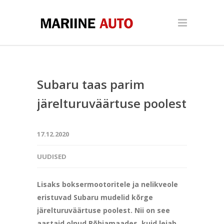
Subaru taas parim
järelturuväärtuse poolest
17.12.2020
UUDISED
Lisaks boksermootoritele ja nelikveole
eristuvad Subaru mudelid kõrge
järelturuväärtuse poolest. Nii on see
aastaid olnud Põhjamaades, kuid leiab