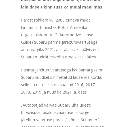
laialdaselt kinnitust ka mujal maailmas.
Pärast rohkem kui 2000 erineva mudeli
hindamist tunnistas Põhja-Ameerika
organisatsioon ALG (Automotive Lease
Guide) Subaru parima järelturuväärtusega
automargiks 2021. aastal. Lisaks pälvis neli
Subaru mudelit esikoha oma klassi lõikes.
Parima järelturuväärtusega kaubamärgiks on
Subaru nüüdseks nimetatud lausa viis korda:
selle au osaliseks on saadud 2016, 2017,
2018, 2019 ja nüüd ka 2021. a. osas.
„Autoostjad valivad Subaru üha uuesti
turvalisuse, usaldusväärsuse ja kõrge
järelturuväärtuse pärast,“ sõnas Subaru of