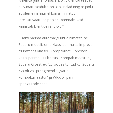
America juht Thomas J. Doll. „Kliendid teavad,
et Subaru sõidukid on töökindlad ning asjaolu,
et oleme nii mitmel korral hinnatud
järelturuväärtuse poolest parimaks vaid
kinnistab klientide rahulolu.“
Lisaks parima automargi tiitlile nimetati neli
Subaru mudelit oma klassi parimaks. Impreza
triumfeeris klassis „Kompaktne“, Forester
võitis parima tiitli klassis „Kompaktmaastur“,
Subaru Crosstrek (Euroopas tuntud kui Subaru
XV) oli võitja segmendis „Väike
kompaktmaastur“ ja WRX oli parim
sportautode seas.