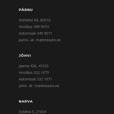
PÄRNU
Roheline 66, 80010
Hooldus 449 9072
Automüük 449 9071
parnu -at- mariineauto.ee
JÕHVI
Jaama 42b, 41532
Hooldus 332 1073
Automüük 332 1071
johvi -at- mariineauto.ee
NARVA
Soldina 5, 21004